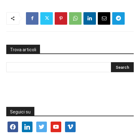
Trova articoli
Seguici su
facebook
linkedin
twitter
youtube
vimeo