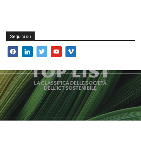
Seguici su
facebook
linkedin
twitter
youtube
vimeo