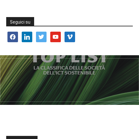
Seguici su
facebook
linkedin
twitter
youtube
vimeo