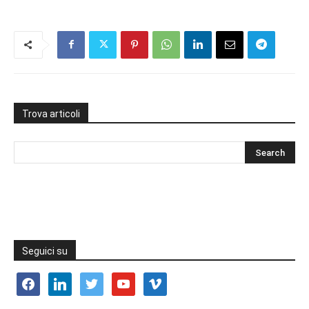
Trova articoli
Seguici su
facebook
linkedin
twitter
youtube
vimeo