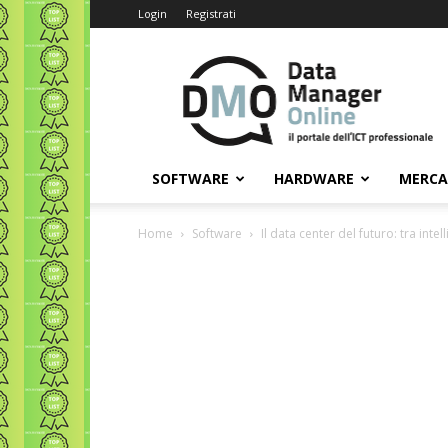
Login
Registrati
Data
Manager
Online
SOFTWARE
HARDWARE
MERC
Home
Software
Il data center del futuro: tra intel