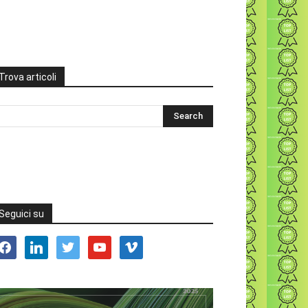
Trova articoli
Seguici su
acebook
linkedin
twitter
youtube
vimeo