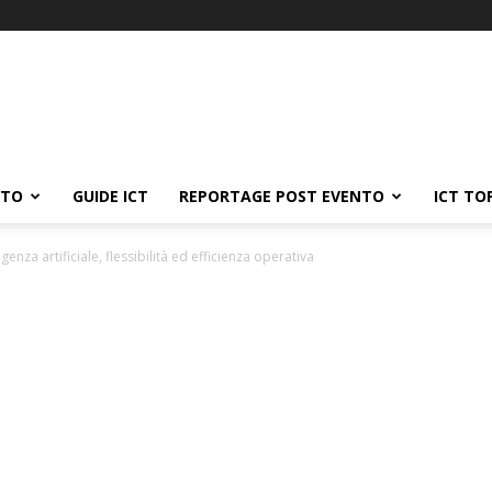
ATO
GUIDE ICT
REPORTAGE POST EVENTO
ICT TO
ligenza artificiale, flessibilità ed efficienza operativa