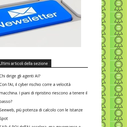
Ultimi articoli della sezione
Chi dirige gli agenti AI?
Con l’AI, il cyber rischio corre a velocità
macchina. I piani di ripristino riescono a tenere il
passo?
Seeweb, più potenza di calcolo con le Istanze
Spot
SAP: il ROI dell’AI accelera, ma governance e