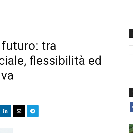
 futuro: tra
ciale, flessibilità ed
iva
f