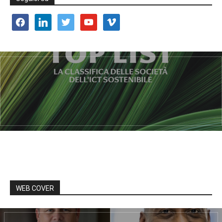
facebook
linkedin
twitter
youtube
vimeo
WEB COVER