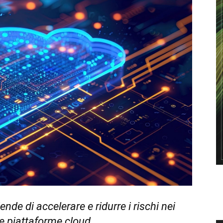
nde di accelerare e ridurre i rischi nei
e piattaforme cloud