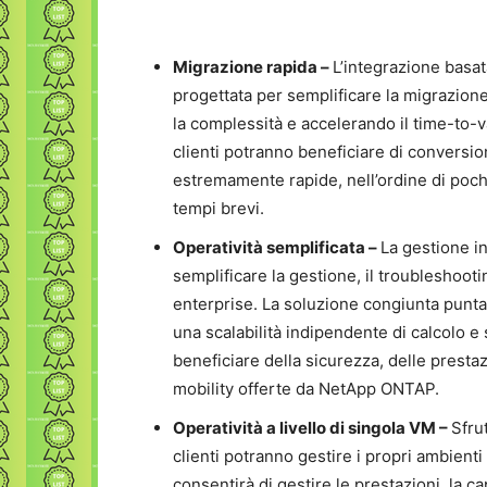
Migrazione rapida –
L’integrazione basa
progettata per semplificare la migrazion
la complessità e accelerando il time-to-v
clienti potranno beneficiare di conversio
estremamente rapide, nell’ordine di pochi
tempi brevi.
Operatività semplificata –
La gestione i
semplificare la gestione, il troubleshooting
enterprise. La soluzione congiunta punt
una scalabilità indipendente di calcolo 
beneficiare della sicurezza, delle prestazi
mobility offerte da NetApp ONTAP.
Operatività a livello di singola VM –
Sfru
clienti potranno gestire i propri ambienti 
consentirà di gestire le prestazioni, la ca