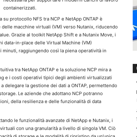
containerizzati.
ta su protocollo NFS tra NCP e NetApp ONTAP è
e delle macchine virtuali (VM) verso Nutanix, riducendo
alue. Grazie al toolkit NetApp Shift e a Nutanix Move, i
ni data-in-place delle Virtual Machine (VM)
 minuti, raggiungendo così la piena operatività in
ntuitiva tra NetApp ONTAP e la soluzione NCP mira a
 e i costi operativi tipici degli ambienti virtualizzati
a a delegare la gestione dei dati a ONTAP, permettendo
e storage. Le aziende che adottano NCP potranno
oni, della resilienza e delle funzionalità di data
ttando le funzionalità avanzate di NetApp e Nutanix, i
virtuali con una granularità a livello di singola VM. Ciò
pacità di storage e le modalità di ripristino da un’unica