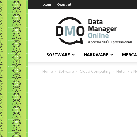
Login
Registrati
Data
Manager
Online
SOFTWARE
HARDWARE
MERC
Home
Software
Cloud Computing
Nutanix e N