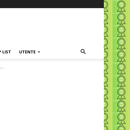
P LIST
UTENTE
a...