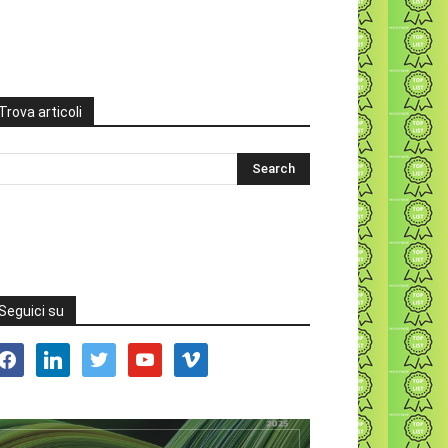
Trova articoli
Seguici su
acebook
linkedin
twitter
youtube
vimeo