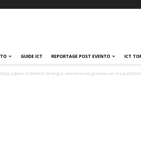
ATO
GUIDE ICT
REPORTAGE POST EVENTO
ICT TO
etApp siglano un’alleanza strategica: una nuova integrazione per una piattaform