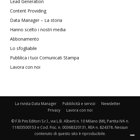
Lead Generation
Content Providing
Data Manager – La storia
Hanno scelto i nostri media
Abbonamento
Lo sfogliabile
Pubblica i tuoi Comunicati Stampa
Lavora con noi
La rivista Data Manager
Pubblicità e servizi
Newsletter
Privacy
Lavora con noi
© F.lli Pini Editori S.r.l., via L.B. Alberti n. 10 Milano (MI), Partita IVA n.
11803500153 e Cod. Fisc. n. 00368320131, REA n. 824378. Nessun
contenuto di questo sito è riproducibile.