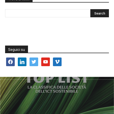
Seguici su
facebook
linkedin
twitter
youtube
vimeo