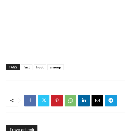
TAGS
fact
hoot
smeup
Trova articoli