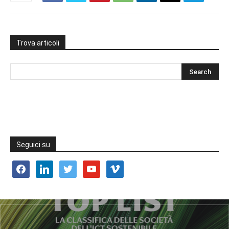
Trova articoli
Seguici su
facebook
linkedin
twitter
youtube
vimeo