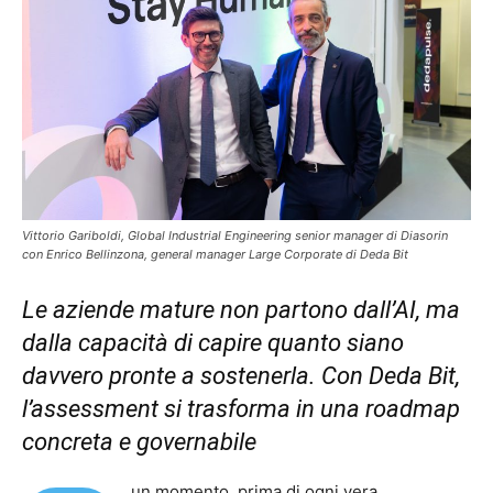
Vittorio Gariboldi, Global Industrial Engineering senior manager di Diasorin
con Enrico Bellinzona, general manager Large Corporate di Deda Bit
Le aziende mature non partono dall’AI, ma
dalla capacità di capire quanto siano
davvero pronte a sostenerla.
Con Deda Bit
,
l’assessment si trasforma in una roadmap
concreta e governabile
un momento, prima di ogni vera