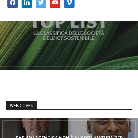
facebook
linkedin
twitter
youtube
vimeo
WEB COVER
SAS, L’AI AGENTICA NON È ANCORA MATURA PER