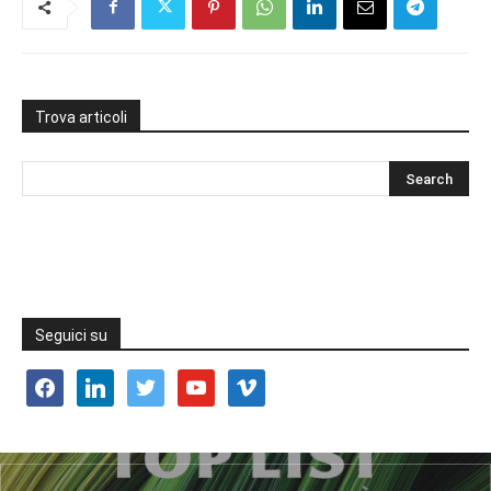
Trova articoli
Seguici su
facebook
linkedin
twitter
youtube
vimeo