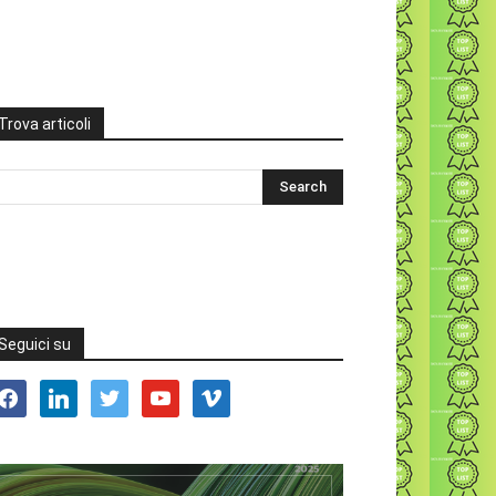
Trova articoli
Seguici su
acebook
linkedin
twitter
youtube
vimeo