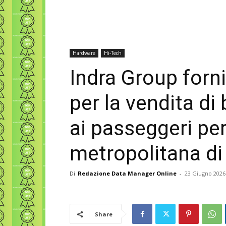
Hardware
Hi-Tech
Indra Group forni
per la vendita di 
ai passeggeri per 
metropolitana di
Di
Redazione Data Manager Online
-
23 Giugno 2026
Share