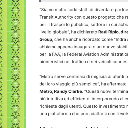
“Siamo molto soddisfatti di diventare partn
Transit Authority con questo progetto che ra
per il trasporto pubblico, settore in cui abbi
livello globale”, ha dichiarato
Raúl Ripio, di
Group
, che ha anche ricordato come “Indra s
abbiamo appena inaugurato un nuovo stabili
per la FAA, la Federal Aviation Administrati
pionieristici nel traffico e nei veicoli connessi,
“Metro serve centinaia di migliaia di utenti
del loro viaggio più semplice”, ha affermato 
Metro, Randy Clarke
. “Questi nuovi termina
più intuitiva ed efficiente, incorporando a
richieste dagli utenti. Questo investimento 
una piattaforma che può adattarsi con l’evolv