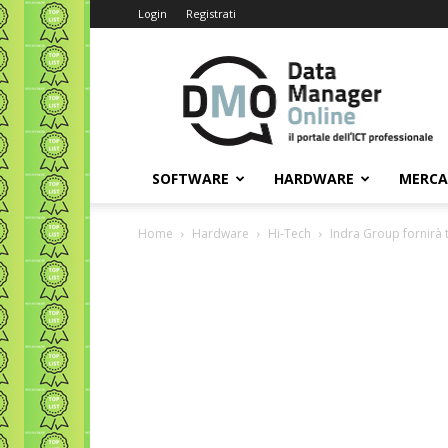
Login
Registrati
Data
Manager
Online
SOFTWARE
HARDWARE
MERC
Home
Hardware
Hi-Tech
Indra Group fornirà te