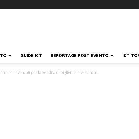
ATO
GUIDE ICT
REPORTAGE POST EVENTO
ICT TO
rminali avanzati per la vendita di biglietti e assistenza...