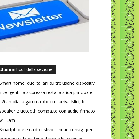
Ultimi articoli della sezione
Smart home, due italiani su tre usano dispositivi
intelligenti: la sicurezza resta la sfida principale
LG amplia la gamma xboom: arriva Mini, lo
speaker Bluetooth compatto con audio firmato
will.i.am
Smartphone e caldo estivo: cinque consigli per
proteggere la batteria durante le vacanze