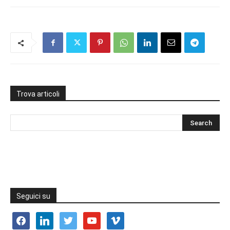
Trova articoli
Seguici su
facebook
linkedin
twitter
youtube
vimeo