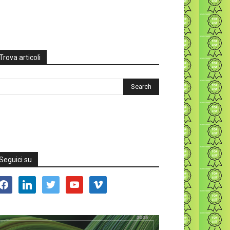
Trova articoli
Seguici su
acebook
linkedin
twitter
youtube
vimeo