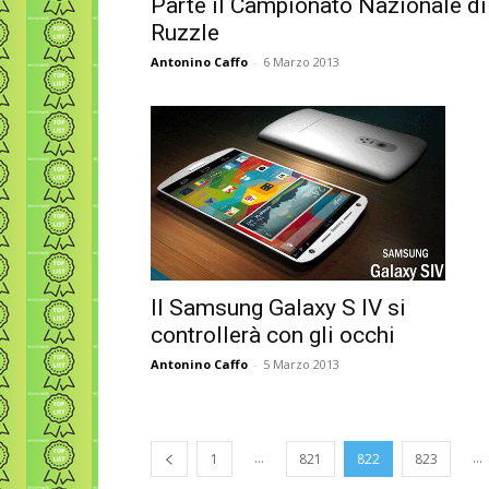
Parte il Campionato Nazionale di
Ruzzle
Antonino Caffo
-
6 Marzo 2013
Il Samsung Galaxy S IV si
controllerà con gli occhi
Antonino Caffo
-
5 Marzo 2013
...
...
1
821
822
823