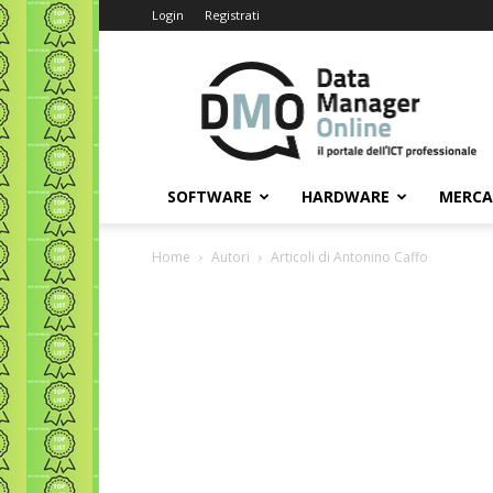
Login
Registrati
Data
Manager
Online
SOFTWARE
HARDWARE
MERC
Home
Autori
Articoli di Antonino Caffo