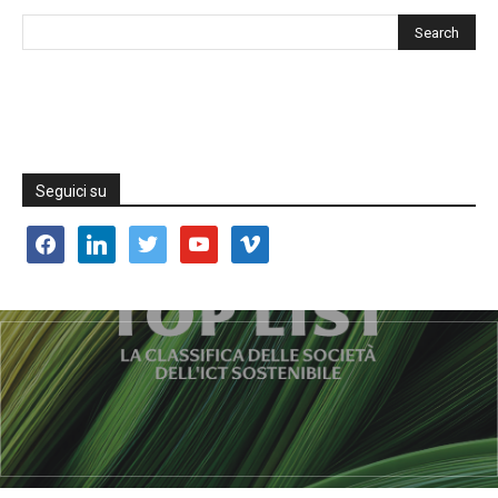
Seguici su
facebook
linkedin
twitter
youtube
vimeo