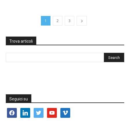
1
2
3
Trova articoli
Seguici su
facebook
linkedin
twitter
youtube
vimeo