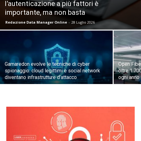
l’autenticazione a più fattori è
importante, ma non basta
Redazione Data Manager Online
-
28 Luglio 2026
Gamaredon evolve le tecniche di cyber
Open Fiber
spionaggio: cloud legittimi e social network
oltre 1.700
diventano infrastrutture d’attacco
ogni ann