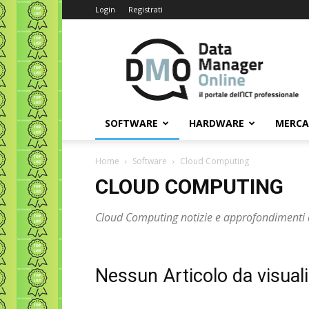
Login
Registrati
Data
Manager
Online
SOFTWARE
HARDWARE
MERC
Home
Software
Cloud Computing
CLOUD COMPUTING
Cloud Computing notizie e approfondimenti
Nessun Articolo da visual