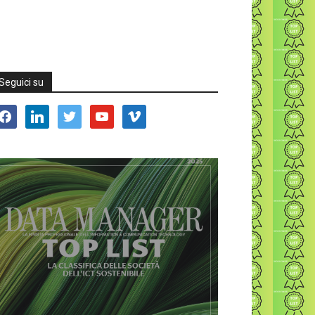
Seguici su
acebook
linkedin
twitter
youtube
vimeo