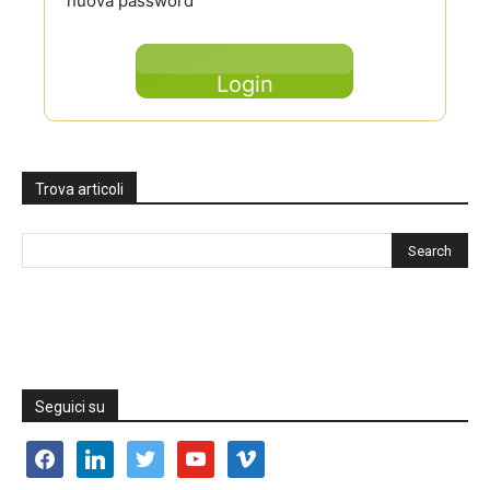
nuova password
Login
Trova articoli
Seguici su
facebook
linkedin
twitter
youtube
vimeo