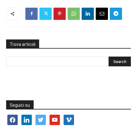
Trova articoli
Seguici su
facebook
linkedin
twitter
youtube
vimeo