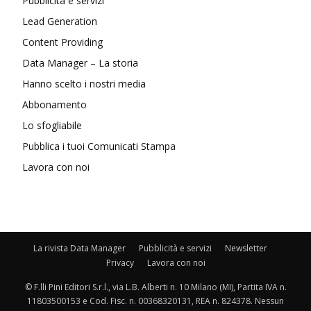
Pubblicità e servizi
Lead Generation
Content Providing
Data Manager – La storia
Hanno scelto i nostri media
Abbonamento
Lo sfogliabile
Pubblica i tuoi Comunicati Stampa
Lavora con noi
La rivista Data Manager
Pubblicità e servizi
Newsletter
Privacy
Lavora con noi
© F.lli Pini Editori S.r.l., via L.B. Alberti n. 10 Milano (MI), Partita IVA n.
11803500153 e Cod. Fisc. n. 00368320131, REA n. 824378. Nessun