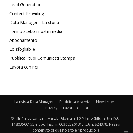
Lead Generation
Content Providing
Data Manager – La storia
Hanno scelto i nostri media
Abbonamento
Lo sfogliabile
Pubblica i tuoi Comunicati Stampa
Lavora con noi
La rivista Data Manager
Pubblicità e servizi
Newsletter
Privacy
Lavora con noi
© F.lli Pini Editori S.r.l., via L.B. Alberti n. 10 Milano (MI), Partita IVA n.
11803500153 e Cod. Fisc. n. 00368320131, REA n. 824378. Nessun
contenuto di questo sito è riproducibile.