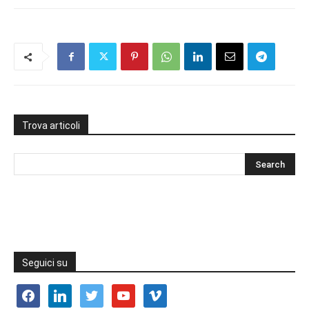
Trova articoli
Seguici su
facebook
linkedin
twitter
youtube
vimeo