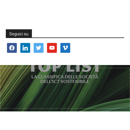
Seguici su
facebook
linkedin
twitter
youtube
vimeo