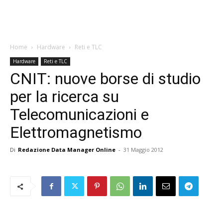
Home
Hardware
Reti e TLC
Hardware
Reti e TLC
CNIT: nuove borse di studio
per la ricerca su
Telecomunicazioni e
Elettromagnetismo
Di
Redazione Data Manager Online
-
31 Maggio 2012