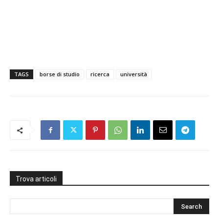
TAGS
borse di studio
ricerca
università
Trova articoli