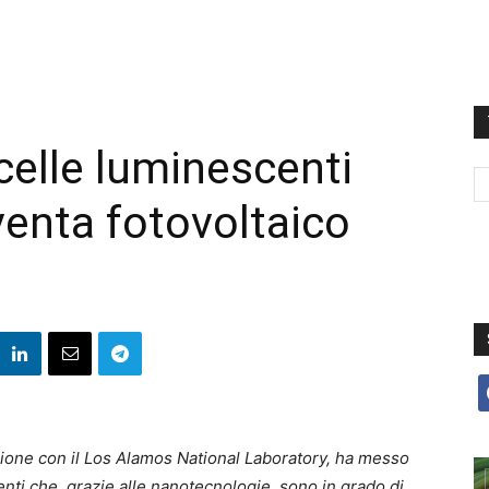
celle luminescenti
iventa fotovoltaico
f
azione con il Los Alamos National Laboratory, ha messo
nti che, grazie alle nanotecnologie, sono in grado di