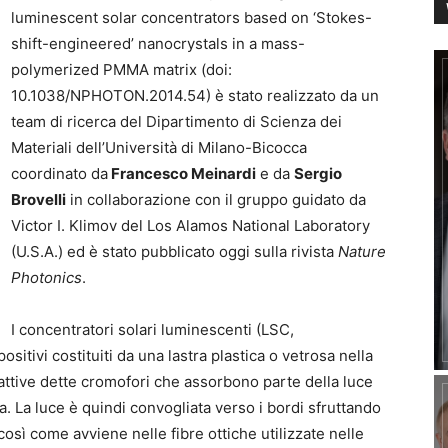
luminescent solar concentrators based on ‘Stokes-
shift-engineered’ nanocrystals in a mass-
polymerized PMMA matrix (doi:
10.1038/NPHOTON.2014.54) è stato realizzato da un
team di ricerca del Dipartimento di Scienza dei
Materiali dell’Università di Milano-Bicocca
coordinato da
Francesco Meinardi
e da
Sergio
Brovelli
in collaborazione con il gruppo guidato da
Victor I. Klimov del Los Alamos National Laboratory
(U.S.A.) ed è stato pubblicato oggi sulla rivista
Nature
Photonics
.
I concentratori solari luminescenti (LSC,
itivi costituiti da una lastra plastica o vetrosa nella
ttive dette cromofori che assorbono parte della luce
ra. La luce è quindi convogliata verso i bordi sfruttando
 così come avviene nelle fibre ottiche utilizzate nelle