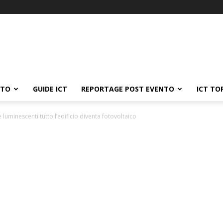
ATO
GUIDE ICT
REPORTAGE POST EVENTO
ICT TO
 luminescenti tutto l’edificio diventa fotovoltaico