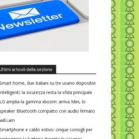
Ultimi articoli della sezione
Smart home, due italiani su tre usano dispositivi
intelligenti: la sicurezza resta la sfida principale
LG amplia la gamma xboom: arriva Mini, lo
speaker Bluetooth compatto con audio firmato
will.i.am
Smartphone e caldo estivo: cinque consigli per
proteggere la batteria durante le vacanze