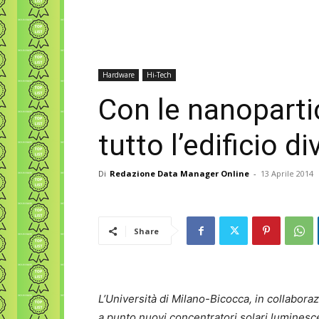
Hardware
Hi-Tech
Con le nanoparti
tutto l’edificio d
Di
Redazione Data Manager Online
-
13 Aprile 2014
Share
L’Università di Milano-Bicocca, in collabor
a punto nuovi concentratori solari luminesce