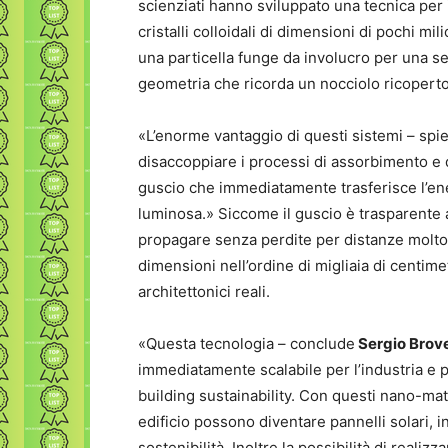
scienziati hanno sviluppato una tecnica per i
cristalli colloidali di dimensioni di pochi mi
una particella funge da involucro per una s
geometria che ricorda un nocciolo ricoperto
«L’enorme vantaggio di questi sistemi – sp
disaccoppiare i processi di assorbimento e 
guscio che immediatamente trasferisce l’ene
luminosa.» Siccome il guscio è trasparente 
propagare senza perdite per distanze molto 
dimensioni nell’ordine di migliaia di centimetr
architettonici reali.
«Questa tecnologia – conclude
Sergio Brove
immediatamente scalabile per l’industria e p
building sustainability. Con questi nano-mater
edificio possono diventare pannelli solari, i
sostenibilità. Inoltre la possibilità di realiz