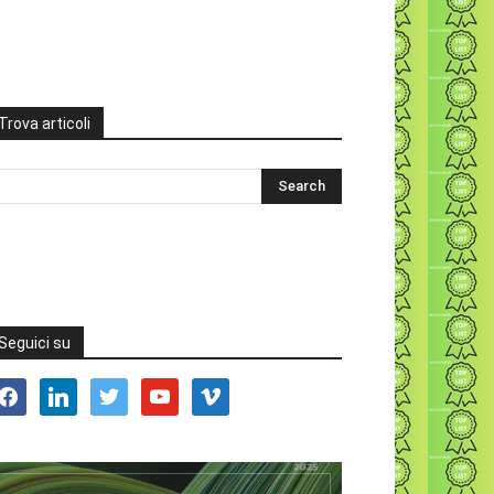
Trova articoli
Seguici su
acebook
linkedin
twitter
youtube
vimeo