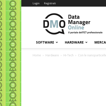
Login
Registrati
Data
Manager
Online
SOFTWARE
HARDWARE
MERC
Home
Hardware
Hi-Tech
Con le nanoparticelle