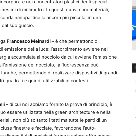
ncorporare nei concentratori plastici degli speciali
lionesimi di millimetro. In questi nuovi nanomateriali,
econda nanoparticella ancora più piccola, in una
 dal suo guscio.
iega
Francesco Meinardi
– è che permettono di
di emissione della luce: l’assorbimento avviene nel
rgia accumulata al nocciolo da cui avviene l’emissione
all’emissione del nocciolo, la fluorescenza può
lunghe, permettendo di realizzare dispositivi di grandi
i quadrati e quindi utilizzabili in contesti
lli
– di cui noi abbiamo fornito la prova di principio, è
uò essere utilizzata nella green architecture e nella
iali, non più soltanto i tetti ma tutte le parti di un
ncluse finestre e facciate, favorendone l’auto-
zare dispositivi di qualsiasi forma e colore offre nuove