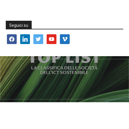
Seguici su
facebook
linkedin
twitter
youtube
vimeo