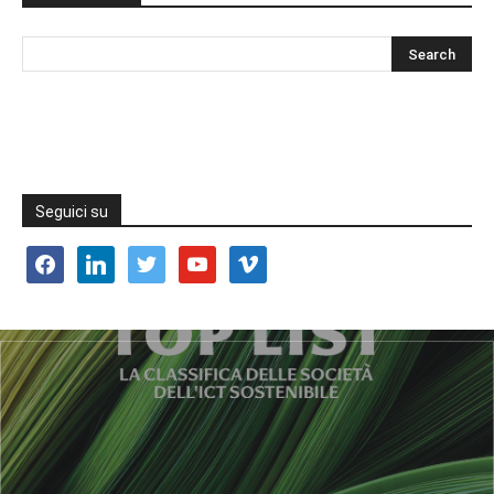
Seguici su
facebook
linkedin
twitter
youtube
vimeo