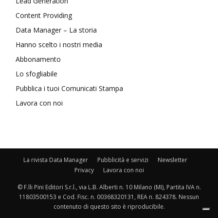
Lead Generation
Content Providing
Data Manager – La storia
Hanno scelto i nostri media
Abbonamento
Lo sfogliabile
Pubblica i tuoi Comunicati Stampa
Lavora con noi
La rivista Data Manager
Pubblicità e servizi
Newsletter
Privacy
Lavora con noi
© F.lli Pini Editori S.r.l., via L.B. Alberti n. 10 Milano (MI), Partita IVA n.
11803500153 e Cod. Fisc. n. 00368320131, REA n. 824378. Nessun
contenuto di questo sito è riproducibile.