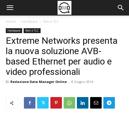
Home
Hardware
Reti e TLC
Hardware
Reti e TLC
Extreme Networks presenta
la nuova soluzione AVB-
based Ethernet per audio e
video professionali
Di
Redazione Data Manager Online
-
8 Giugno 2014