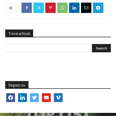
Trova articoli
Seguici su
facebook
linkedin
twitter
youtube
vimeo