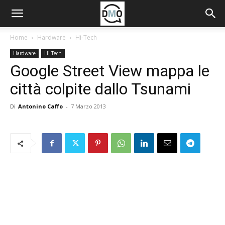
Home
Hardware
Hi-Tech
Hardware
Hi-Tech
Google Street View mappa le
città colpite dallo Tsunami
Di
Antonino Caffo
-
7 Marzo 2013