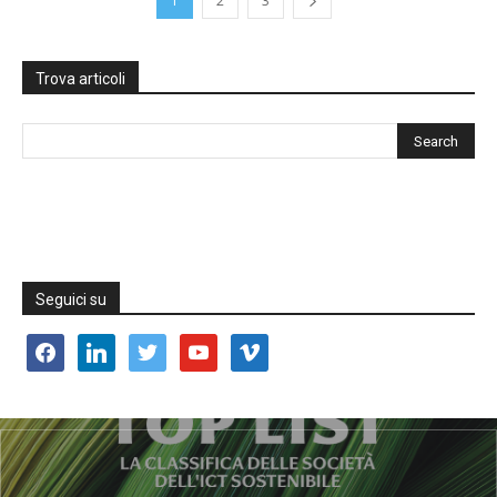
1
2
3
Trova articoli
Seguici su
facebook
linkedin
twitter
youtube
vimeo