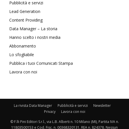
Pubblicità e servizi
Lead Generation
Content Providing
Data Manager – La storia
Hanno scelto i nostri media
Abbonamento
Lo sfogliabile
Pubblica i tuoi Comunicati Stampa
Lavora con noi
La rivista Data Manager
Pubblicità e servizi
Newsletter
Privacy
Lavora con noi
© F.lli Pini Editori S.r.l., via L.B. Alberti n. 10 Milano (MI), Partita IVA n.
11803500153 e Cod. Fisc. n. 00368320131, REA n. 824378. Nessun