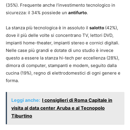
(35%). Frequente anche l’investimento tecnologico in
sicurezza: il 34% possiede un
antifurto
.
La stanza più tecnologica è in assoluto il
salotto
(42%),
dove il più delle volte si concentrano TV, lettori DVD,
impianti home-theater, impianti stereo e cornici digitali.
Nelle case più grandi e dotate di uno studio è invece
questo a essere la stanza hi-tech per eccellenza (28%),
dimora di computer, stampanti e modem, seguito dalla
cucina (19%), regno di elettrodomestici di ogni genere e
forma.
Leggi anche:
I consiglieri di Roma Capitale in
visita al data center Aruba e al Tecnopolo
Tiburtino