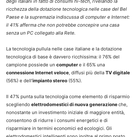
degli italiani in fatto di consumi hi-tech, rivelando la
ricchezza della dotazione tecnologica nelle case del Bel
Paese e la supremazia indiscussa di computer e Internet:
il 41% afferma che non potrebbe concepire una casa
senza un PC collegato alla Rete.
La tecnologia pullula nelle case italiane e la dotazione
tecnologica di base è davvero ricchissima: il 76% del
campione possiede un
computer
e il 65% una
connessione Internet veloce
, diffusi più della
TV digitale
(56%) e dell’
impianto stereo
(55%).
Il 47% punta sulla tecnologia come elemento di risparmio
scegliendo
e
lettrodomestici di nuova generazione
che,
nonostante un investimento iniziale di maggiore entità,
consentono di ridurre i consumi energetici e di
risparmiare in termini economici ed ecologici. Gli
elettrodomestici intelligenti sono inoltre al primo posto