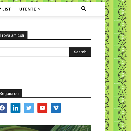
P LIST
UTENTE
Trova articoli
Seguici su
acebook
linkedin
twitter
youtube
vimeo