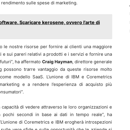
o rendimento sulle spese di marketing.
software. Scaricare kerosene, ovvero l’arte di
 le nostre risorse per fornire ai clienti una maggiore
 sui pareri relativi a prodotti e i servizi e fornire una
futuri”, ha affermato
Craig Hayman
, direttore generale
g possono trarre vantaggio da queste risorse molto
 come modello SaaS. L’unione di IBM e Coremetrics
marketing e a rendere l’esperienza di acquisto più
onsumatori”.
 capacità di vedere attraverso le loro organizzazioni e
n pochi secondi in base ai dati in tempo reale”, ha
“L’unione di Coremetrics e IBM erogherà introspezioni
sulle vere sfide e sulle opportunità che le aziende si