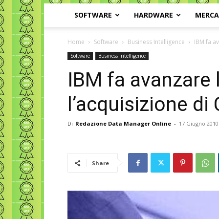
SOFTWARE
HARDWARE
MERC
Home
Software
Business Intelligence
IBM fa av
Software
Business Intelligence
IBM fa avanzare l
l’acquisizione di
Di
Redazione Data Manager Online
-
17 Giugno 2010
Share