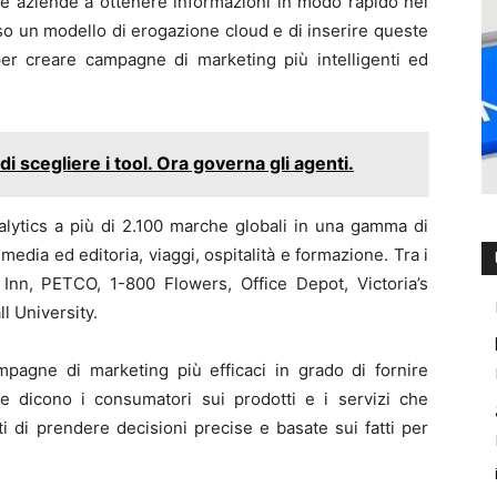
 le aziende a ottenere informazioni in modo rapido nei
so un modello di erogazione cloud e di inserire queste
per creare campagne di marketing più intelligenti ed
i scegliere i tool. Ora governa gli agenti.
lytics a più di 2.100 marche globali in una gamma di
ari, media ed editoria, viaggi, ospitalità e formazione. Tra i
 Inn, PETCO, 1-800 Flowers, Office Depot, Victoria’s
ll University.
pagne di marketing più efficaci in grado di fornire
e dicono i consumatori sui prodotti e i servizi che
i di prendere decisioni precise e basate sui fatti per