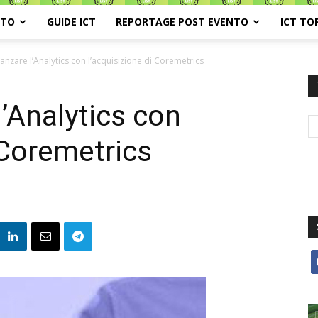
ATO
GUIDE ICT
REPORTAGE POST EVENTO
ICT TO
anzare l’Analytics con l’acquisizione di Coremetrics
’Analytics con
 Coremetrics
f