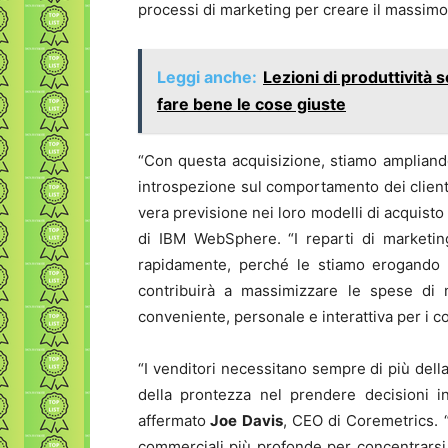
processi di marketing per creare il massim
Leggi anche:
Lezioni di produttività 
fare bene le cose giuste
“Con questa acquisizione, stiamo ampliando
introspezione sul comportamento dei clienti e
vera previsione nei loro modelli di acquisto 
di IBM WebSphere. “I reparti di marketin
rapidamente, perché le stiamo erogando
contribuirà a massimizzare le spese di 
conveniente, personale e interattiva per i c
“I venditori necessitano sempre di più della
della prontezza nel prendere decisioni i
affermato
Joe Davis
, CEO di Coremetrics. 
commerciali più profonde per concentrarsi 