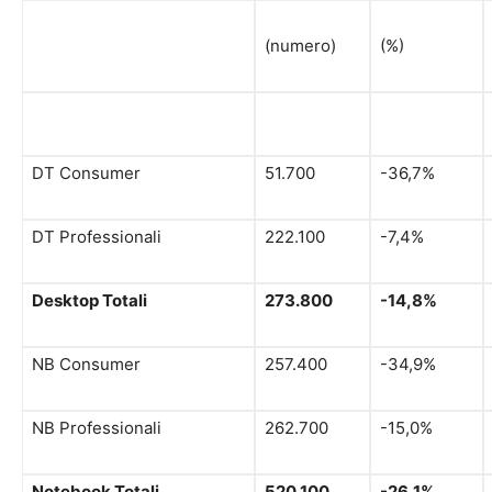
(numero)
(%)
DT Consumer
51.700
-36,7%
DT Professionali
222.100
-7,4%
Desktop Totali
273.800
-14,8%
NB Consumer
257.400
-34,9%
NB Professionali
262.700
-15,0%
Notebook Totali
520.100
-26,1%