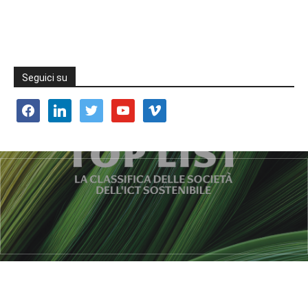
Seguici su
facebook
linkedin
twitter
youtube
vimeo