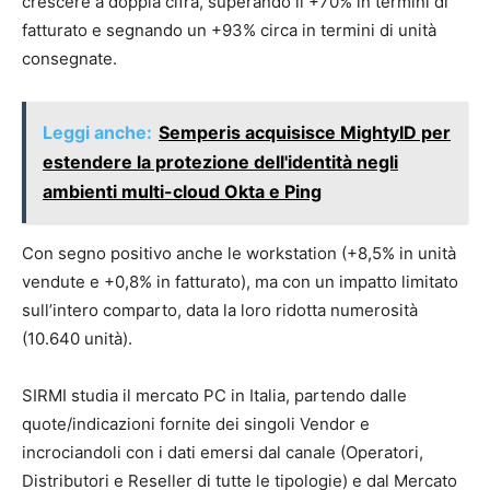
crescere a doppia cifra, superando il +70% in termini di
fatturato e segnando un +93% circa in termini di unità
consegnate.
Leggi anche:
Semperis acquisisce MightyID per
estendere la protezione dell'identità negli
ambienti multi-cloud Okta e Ping
Con segno positivo anche le workstation (+8,5% in unità
vendute e +0,8% in fatturato), ma con un impatto limitato
sull’intero comparto, data la loro ridotta numerosità
(10.640 unità).
SIRMI studia il mercato PC in Italia, partendo dalle
quote/indicazioni fornite dei singoli Vendor e
incrociandoli con i dati emersi dal canale (Operatori,
Distributori e Reseller di tutte le tipologie) e dal Mercato