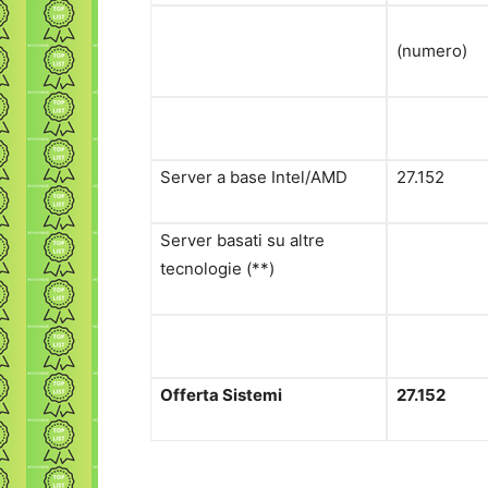
(numero)
Server a base Intel/AMD
27.152
Server basati su altre
tecnologie (**)
Offerta Sistemi
27.152