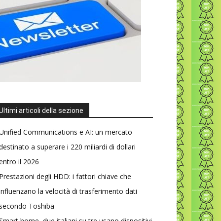
Ultimi articoli della sezione
Unified Communications e AI: un mercato
destinato a superare i 220 miliardi di dollari
entro il 2026
Prestazioni degli HDD: i fattori chiave che
influenzano la velocità di trasferimento dati
secondo Toshiba
Smart home, due italiani su tre usano dispositivi