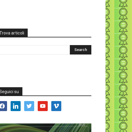
Trova articoli
Seguici su
acebook
linkedin
twitter
youtube
vimeo