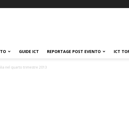
ATO
GUIDE ICT
REPORTAGE POST EVENTO
ICT TO
alia nel quarto trimestre 2013