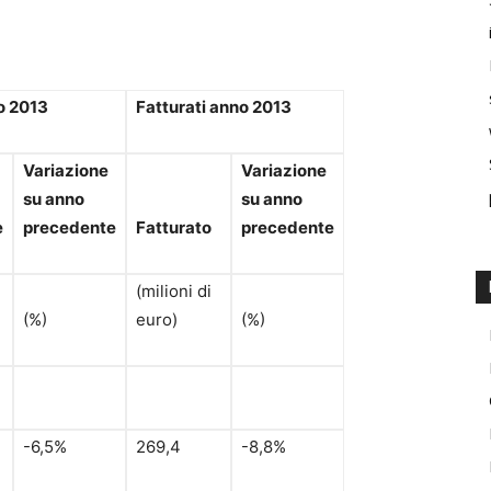
o 2013
Fatturati anno 2013
Variazione
Variazione
su anno
su anno
e
precedente
Fatturato
precedente
(milioni di
(%)
euro)
(%)
-6,5%
269,4
-8,8%