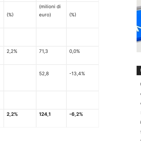
(milioni di
(%)
euro)
(%)
2,2%
71,3
0,0%
52,8
-13,4%
2,2%
124,1
-6,2%