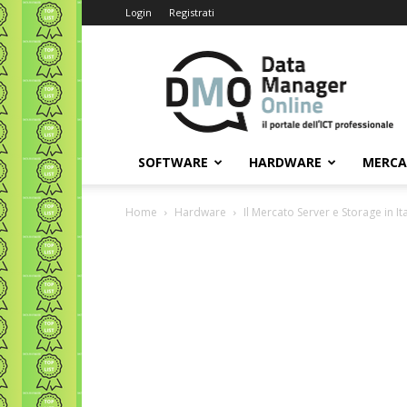
Login
Registrati
Data
Manager
Online
SOFTWARE
HARDWARE
MERC
Home
Hardware
Il Mercato Server e Storage in It