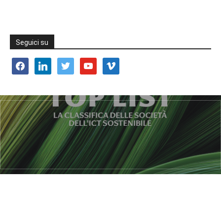
Seguici su
facebook
linkedin
twitter
youtube
vimeo