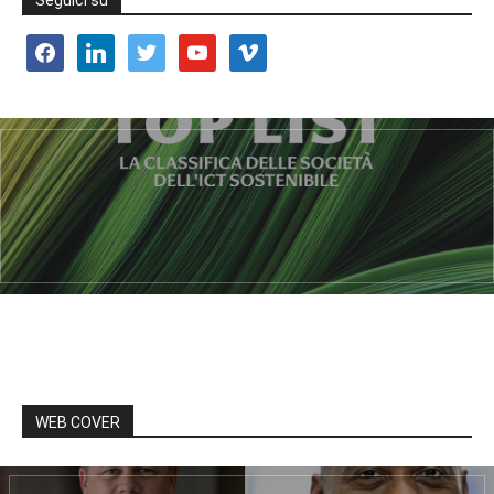
Seguici su
facebook
linkedin
twitter
youtube
vimeo
WEB COVER