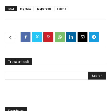
TAGS
big data
Jaspersoft
Talend
Trova articoli