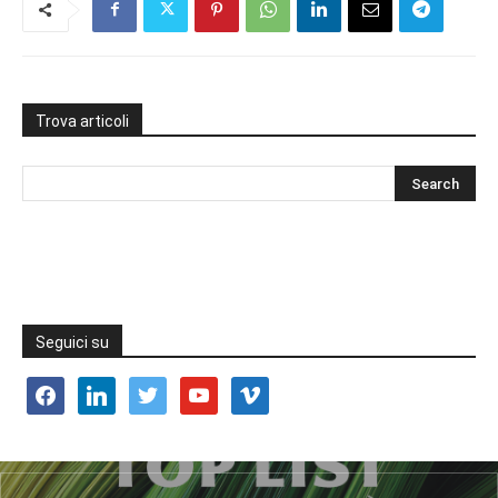
Trova articoli
Seguici su
facebook
linkedin
twitter
youtube
vimeo