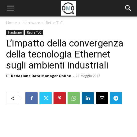
Home
Hardware
Reti e TLC
Hardware
Reti e TLC
L’impatto della convergenza
della tecnologia Ethernet
sugli ambienti industriali
Di
Redazione Data Manager Online
-
21 Maggio 2013