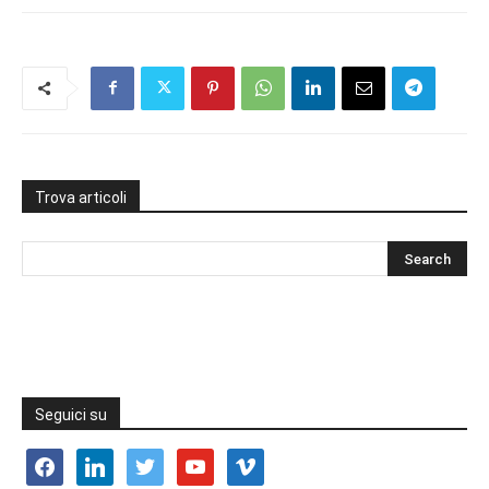
Trova articoli
Seguici su
facebook
linkedin
twitter
youtube
vimeo