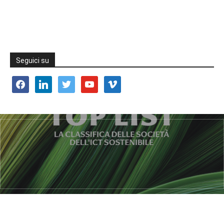
Seguici su
facebook
linkedin
twitter
youtube
vimeo