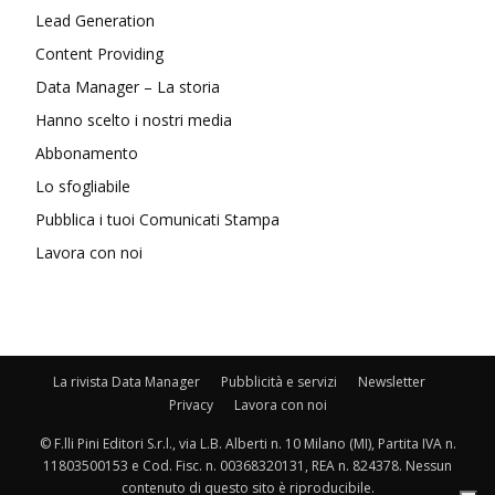
Lead Generation
Content Providing
Data Manager – La storia
Hanno scelto i nostri media
Abbonamento
Lo sfogliabile
Pubblica i tuoi Comunicati Stampa
Lavora con noi
La rivista Data Manager
Pubblicità e servizi
Newsletter
Privacy
Lavora con noi
© F.lli Pini Editori S.r.l., via L.B. Alberti n. 10 Milano (MI), Partita IVA n.
11803500153 e Cod. Fisc. n. 00368320131, REA n. 824378. Nessun
contenuto di questo sito è riproducibile.