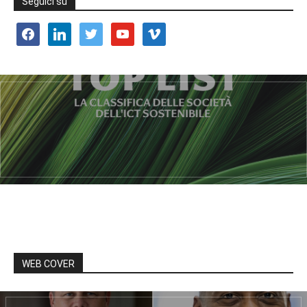
Seguici su
facebook
linkedin
twitter
youtube
vimeo
WEB COVER