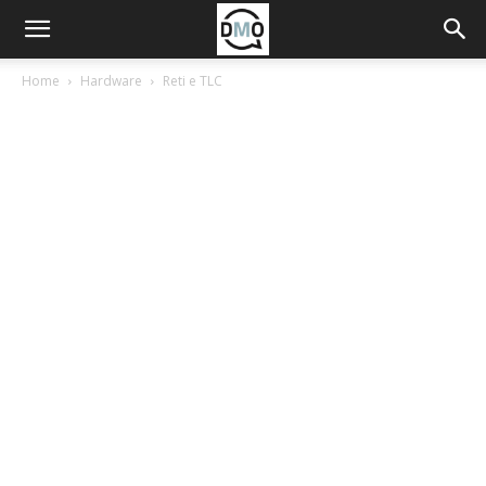
Home
Hardware
Reti e TLC