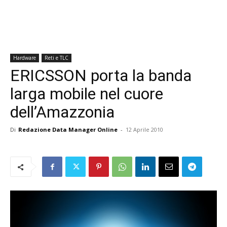
Hardware
Reti e TLC
ERICSSON porta la banda
larga mobile nel cuore
dell’Amazzonia
Di
Redazione Data Manager Online
-
12 Aprile 2010