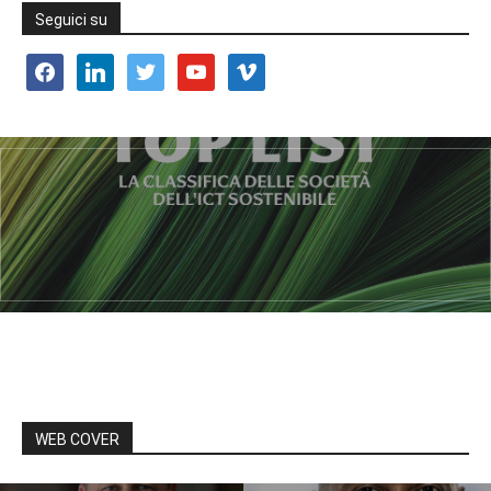
Seguici su
facebook
linkedin
twitter
youtube
vimeo
WEB COVER