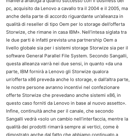
maniera analoga a quanto successo con il business dei
pc, acquisito da Lenovo a cavallo tra il 2004 e il 2005, ma
anche della parte di accordo riguardante un’alleanza in
qualità di reseller di tipo Oem per lo storage dell’offerta
Storwize, che rimane in casa IBM». Nell’intesa siglata tra
le due parti è infatti prevista una partnership Oem a
livello globale sia per i sistemi storage Storwize sia per il
software General Parallel File System. Secondo Sangalli,
questa alleanza varrà nei due sensi, in quanto «da una
parte, IBM fornirà a Lenovo gli Storwize qualora
un’offerta x86 preveda anche lo storage, e dall’altra parte,
le nostre persone avranno incentivi nel confezionare
offerte Storwize che prevedano anche sistemi x86, in
questo caso forniti da Lenovo in base al nuovo assetto».
Infine, continuità anche per il canale, che secondo
Sangalli vedrà «solo un cambio nell’interfaccia, mentre la
qualità dei prodotti rimarrà sempre ai vertici, come è
dimostrato anche dal fatto che abbiamo continuato a