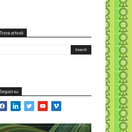
Trova articoli
Seguici su
acebook
linkedin
twitter
youtube
vimeo