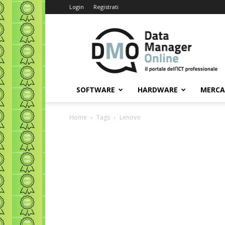
Login
Registrati
Data
Manager
Online
SOFTWARE
HARDWARE
MERC
Home
Tags
Lenovo