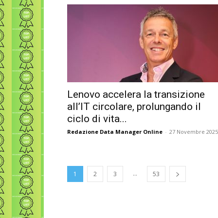
Lenovo accelera la transizione
all’IT circolare, prolungando il
ciclo di vita...
Redazione Data Manager Online
-
27 Novembre 2025
...
1
2
3
53