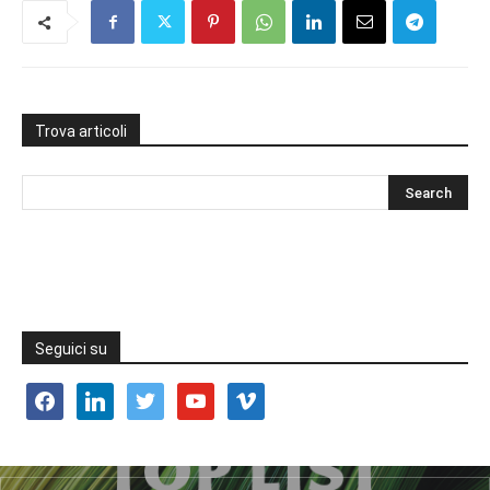
Trova articoli
Seguici su
facebook
linkedin
twitter
youtube
vimeo