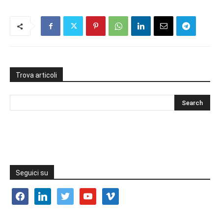
Trova articoli
Seguici su
facebook
linkedin
twitter
youtube
vimeo