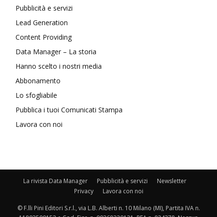
Pubblicità e servizi
Lead Generation
Content Providing
Data Manager – La storia
Hanno scelto i nostri media
Abbonamento
Lo sfogliabile
Pubblica i tuoi Comunicati Stampa
Lavora con noi
La rivista Data Manager
Pubblicità e servizi
Newsletter
Privacy
Lavora con noi
© F.lli Pini Editori S.r.l., via L.B. Alberti n. 10 Milano (MI), Partita IVA n.