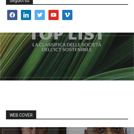
Seguici su
facebook
linkedin
twitter
youtube
vimeo
WEB COVER