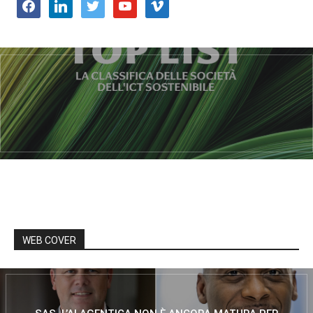
facebook
linkedin
twitter
youtube
vimeo
WEB COVER