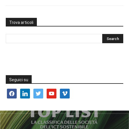
Trova articoli
Seguici su
facebook
linkedin
twitter
youtube
vimeo