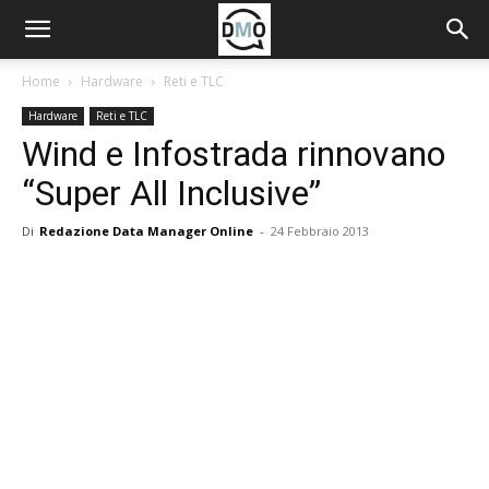
Home
Hardware
Reti e TLC
Hardware
Reti e TLC
Wind e Infostrada rinnovano
“Super All Inclusive”
Di
Redazione Data Manager Online
-
24 Febbraio 2013